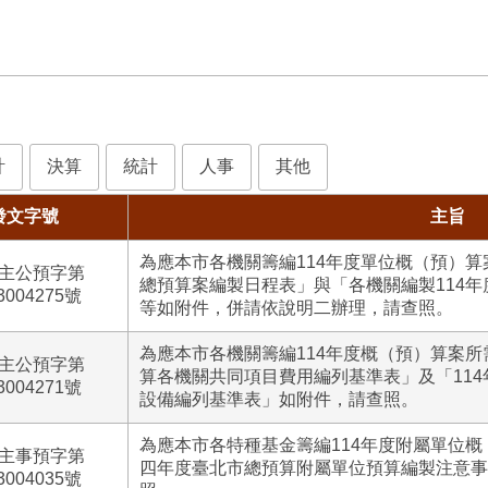
計
決算
統計
人事
其他
發文字號
主旨
為應本市各機關籌編114年度單位概（預）算
主公預字第
總預算案編製日程表」與「各機關編製114
3004275號
等如附件，併請依說明二辦理，請查照。
為應本市各機關籌編114年度概（預）算案所
主公預字第
算各機關共同項目費用編列基準表」及「11
3004271號
設備編列基準表」如附件，請查照。
為應本市各特種基金籌編114年度附屬單位
主事預字第
四年度臺北市總預算附屬單位預算編製注意事
3004035號