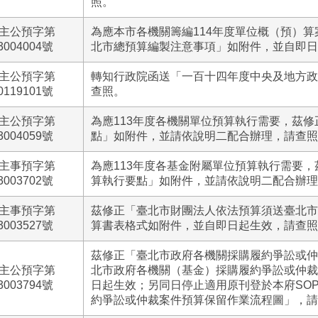
照。
主公預字第
為應本市各機關籌編114年度單位概（預）
3004004號
北市總預算編製注意事項」如附件，並自即日
主公預字第
轉知行政院函送「一百十四年度中央及地方政
0119101號
查照。
主公預字第
為應113年度各機關單位預算執行需要，茲
3004059號
點」如附件，並請依說明二配合辦理，請查照
主事預字第
為應113年度各基金附屬單位預算執行需要
3003702號
算執行要點」如附件，並請依說明二配合辦理
主事預字第
茲修正「臺北市財團法人依法預算須送臺北市
3003527號
算書表格式如附件，並自即日起生效，請查照
茲修正「臺北市政府各機關採購履約爭訟或仲
主公預字第
北市政府各機關（基金）採購履約爭訟或仲裁
3003794號
日起生效；另同日停止適用原刊登於本府SO
約爭訟或仲裁案件預算保留作業流程圖」，請