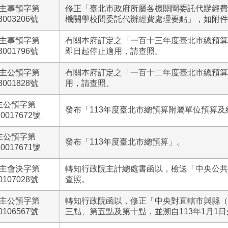
主事預字第
修正「臺北市政府所屬各機關間委託代辦經費
3003206號
機關學校間委託代辦經費處理要點」，如附件
主事預字第
有關本府訂定之「一百十三年度臺北市總預算
3001796號
即日起停止適用，請查照。
主公預字第
有關本府訂定之「一百十二年度臺北市總預算
3001828號
用，請查照。
主公預字第
發布「113年度臺北市總預算附屬單位預算及
30017672號
主公預字第
發布「113年度臺北市總預算」。
30017671號
主會決字第
轉知行政院主計總處書函以，檢送「中央公共
0107028號
查照。
主公預字第
轉知行政院函以，修正「中央對直轄市與縣（
0106567號
三點、第五點及第十點，並溯自113年1月1