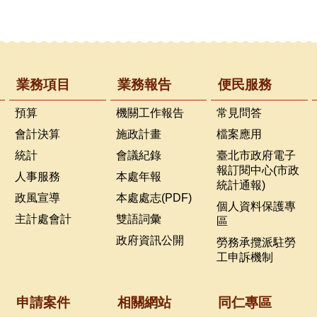
業務項目
業務報告
便民服務
預算
機關工作報告
常見問答
會計決算
施政計畫
檔案應用
統計
會議紀錄
臺北市政府電子
報訂閱中心(市政
人事服務
本處年報
統計通報)
政風宣導
本處處志(PDF)
個人資料保護專
主計處會計
雙語詞彙
區
政府資訊公開
勞務承攬派駐勞
工申訴機制
申請案件
相關網站
同仁專區