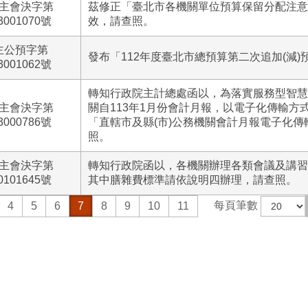
主會決字第
茲修正「臺北市各機關單位預算保留分配注意
3001070號
效，請查照。
主公預字第
發布「112年度臺北市總預算第二次追加(減)
3001062號
轉知行政院主計總處函以，為落實服務型智慧
主會決字第
關自113年1月份會計月報，以電子化傳輸方
3000786號
「直轄市及縣(市)公務機關會計月報電子化
照。
主會決字第
轉知行政院函以，各機關辦理各類會議及講習
0101645號
其中膳雜費標準請依說明四辦理，請查照。
每頁筆數
4
5
6
7
8
9
10
11