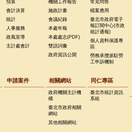
預算
機關工作報告
常見問答
會計決算
施政計畫
檔案應用
統計
會議紀錄
臺北市政府電子
報訂閱中心(市政
人事服務
本處年報
統計通報)
政風宣導
本處處志(PDF)
個人資料保護專
主計處會計
雙語詞彙
區
政府資訊公開
勞務承攬派駐勞
工申訴機制
申請案件
相關網站
同仁專區
政府機關主計機
臺北市統計資訊
構
系統
臺北市政府相關
網站
其他相關網站