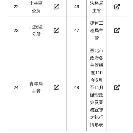
士林區
法務局
22
46
公所
主管
捷運工
北投區
23
47
程局主
公所
管
臺北市
政府各
主管機
關110
年6月
青年局
24
48
至11月
主管
辦理政
策及業
務宣導
之執行
情形表