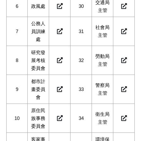
交通局
6
政風處
30
主管
公務人
社會局
7
員訓練
31
主管
處
研究發
勞動局
8
展考核
32
主管
委員會
都市計
警察局
9
畫委員
33
主管
會
原住民
衛生局
10
族事務
34
主管
委員會
客家事
環境保