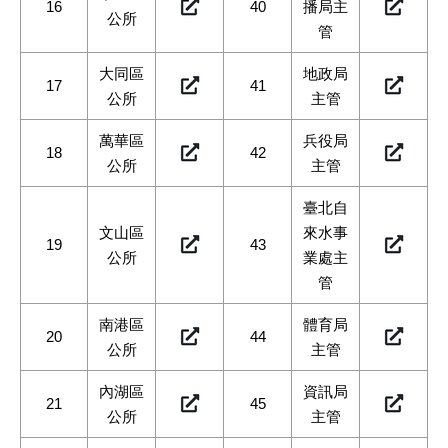
16
40
播局主
公所
管
大同區
地政局
17
41
公所
主管
萬華區
兵役局
18
42
公所
主管
臺北自
文山區
來水事
19
43
公所
業處主
管
南港區
體育局
20
44
公所
主管
內湖區
資訊局
21
45
公所
主管