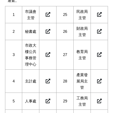
連繫。
市議會
民政局
1
25
主管
主管
財政局
2
秘書處
26
主管
市政大
樓公共
教育局
3
27
事務管
主管
理中心
產業發
4
主計處
28
展局主
管
工務局
5
人事處
29
主管