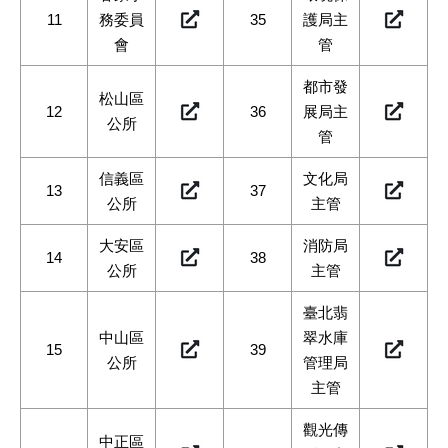
11
務委員
35
護局主
會
管
都市發
松山區
12
36
展局主
公所
管
信義區
文化局
13
37
公所
主管
大安區
消防局
14
38
公所
主管
臺北翡
中山區
翠水庫
15
39
公所
管理局
主管
觀光傳
中正區