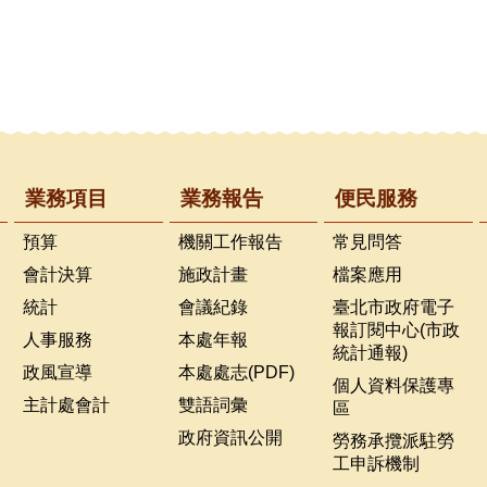
業務項目
業務報告
便民服務
預算
機關工作報告
常見問答
會計決算
施政計畫
檔案應用
統計
會議紀錄
臺北市政府電子
報訂閱中心(市政
人事服務
本處年報
統計通報)
政風宣導
本處處志(PDF)
個人資料保護專
主計處會計
雙語詞彙
區
政府資訊公開
勞務承攬派駐勞
工申訴機制