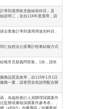
計準則適用收支餘絀表科目」及
如說明二，並自116年度適用，請
採企業會計準則適用用途別科目」
同仁短程洽公搭乘計程車結報方式
結報常見疑義問答集」1份，請依
務品質及效率，自115年1月1日
服務一案，請查照並依說明配合辦
函，為協助會計人員辦理採購案件
位監辦或審核採購案件參考表」，
網（eBAS）內審專區／內審教材