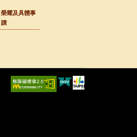
榮耀及具體事
蹟