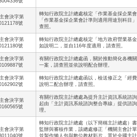
3004336號
轉知行政院主計總處核定「作業基金採企業會
主會決字第
「作業基金採企業會計準則適用用途別科目」
0121178號
查照。
主會決字第
轉知行政院主計總處核定「地方政府營業基金
0121180號
如說明二，並自116年度適用，請查照。
主會決字第
有關行政院主計總處函，關於推動簡化各機關
0109887號
一案，請查照並依說明配合辦理。
主會決字第
轉知行政院主計總處函以，檢送修正之「經費
0162902號
說明二配合辦理，請查照。
有關行政院主計總處為提升主計資訊系統諮詢服
主會決字第
起由「主計資訊系統諮詢整合專線」提供諮詢
0160565號
理。
轉知行政院主計總處（以下簡稱主計總處）書
主會決字第
監辦與審核作業，該總處修正「機關主會計單
3011040號
並製作懶人包與數位教材影片，置於全國主計