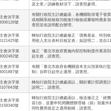
及文章／訓練教材項下，請查照參用。
有關行政院主計總處函，各機關取得電子發票
主會決字第
或相關系統檢核功能進行檢核或審核時應多加
3006126號
查照並依說明配合辦理。
主會決字第
轉知行政院主計總處修正「債務基金、特別收
0121425號
用收入支出表科目核定表」如說明二，並自1
主會決字第
修正「臺北市政府實施內部控制制度作業原則
3002482號
起生效，請查照。
主會決字第
有關「臺北市政府各機關資本支出預算執行監
3001887號
制）自即日起停止適用，請查照。
主會決字第
轉知行政院主計總處函以，關於審計部調查計
0107643號
說明二，請查照。
轉知行政院主計總處函以，檢送修正之「經費
主會決字第
容1份，並重申民間團體辦理補（捐）助案件
0158340號
同性費用規定之適用範疇，請查照。