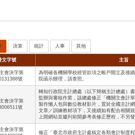
計
決算
統計
人事
其他
發文字號
主旨
主會決字第
為明確各機關學校經管款項之帳戶開立及後續
0131388號
院函示辦理，請查照。
轉知行政院主計總處（以下簡稱主計總處）書
監辦與審核作業，該總處修正「機關主會計單
主會決字第
製作懶人包與數位教材影片，置於全國主計網
3006511號
文章／訓練教材項下，又後續如有配合相關規
上開網站並臚列前開參考表修正歷程，不另發
主會決字第
修正「臺北市政府主計處核定各類會計制度程