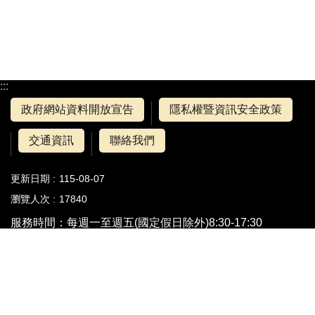
:::
政府網站資料開放宣告
隱私權暨資訊安全政策
交通資訊
聯絡我們
更新日期
115-08-07
瀏覽人次
17840
服務時間：每週一至週五(國定假日除外)8:30-17:30
地址：110204 臺北市信義區市府路1號5、6樓中央區
電話：
臺北市民當家熱線 1999
(免付費電話服務，公共電話
及第二類電信除外)
(外縣市請撥 02-27208889
各科室分機電話
)