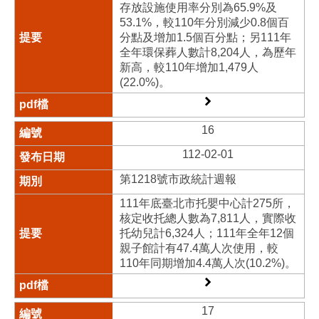
存放設施使用率分別為65.9%及
53.1%，較110年分別減少0.8個百
分點及增加1.5個百分點；另111年
全年環保葬人數計8,204人，為歷年
新高，較110年增加1,479人
(22.0%)。
16
112-02-01
第1218號市政統計週報
111年底臺北市托嬰中心計275所，
核定收托總人數為7,811人，實際收
托幼兒計6,324人；111年全年12個
親子館計有47.4萬人次使用，較
110年同期增加4.4萬人次(10.2%)。
17