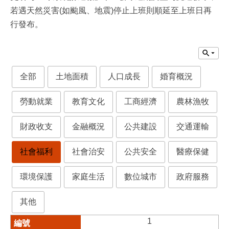
若遇天然災害(如颱風、地震)停止上班則順延至上班日再
行發布。
全部
土地面積
人口成長
婚育概況
勞動就業
教育文化
工商經濟
農林漁牧
財政收支
金融概況
公共建設
交通運輸
社會福利
社會治安
公共安全
醫療保健
環境保護
家庭生活
數位城市
政府服務
其他
1