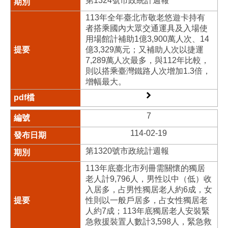
第1324號市政統計週報
113年全年臺北市敬老悠遊卡持有
者搭乘國內大眾交通運具及入場使
用場館計補助1億3,900萬人次、14
億3,329萬元；又補助人次以捷運
7,289萬人次最多，與112年比較，
則以搭乘臺灣鐵路人次增加1.3倍，
增幅最大。
7
114-02-19
第1320號市政統計週報
113年底臺北市列冊需關懷的獨居
老人計9,796人，男性以中（低）收
入居多，占男性獨居老人約6成，女
性則以一般戶居多，占女性獨居老
人約7成；113年底獨居老人安裝緊
急救援裝置人數計3,598人，緊急救