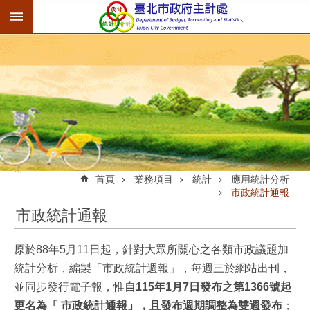
:::
跳到主要內容區塊
:::
首頁
業務項目
統計
應用統計分析
市政統計通報
市政統計通報
原於88年5月11日起，針對大眾所關心之各類市政議題加
統計分析，編製「市政統計週報」，每週三於網站出刊，
並同步發行電子報，惟
自115年1月7日發布之第1366號起
更名為「 市政統計通報」，且發布週期調整為雙週發布
；