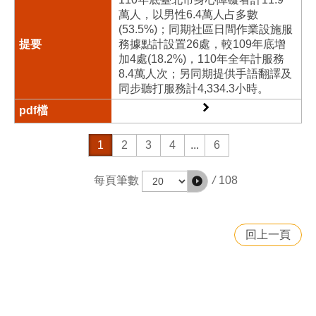
萬人，以男性6.4萬人占多數
(53.5%)；同期社區日間作業設施服
務據點計設置26處，較109年底增
加4處(18.2%)，110年全年計服務
8.4萬人次；另同期提供手語翻譯及
同步聽打服務計4,334.3小時。
1
2
3
4
...
6
/
108
每頁筆數
回上一頁