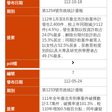
112-10-18
第1254號市政統計週報
112年1月至8月臺北市詐欺案件計
發生2,400件，較上年同期減少112
件(-4.5%)，發生案類以投資詐欺占
24.0%最多，解除分期付款詐欺占
15.3%居次；同期詐欺案件被害人
以女性占52.5%居多，至教育程度
別則以具大專及研究所學歷者占
49.1%最多。
7
112-05-24
第1233號市政統計週報
111年全年臺北市刑事案件破獲數
計3.7萬件，破獲率達101.3%，較
110年增加0.5個百分點；同年嫌疑