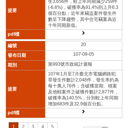
生3,656件，較上年同期減少259件
(-6.6%)，破獲率為91.4%則上升6.3
個百分點；近年來竊盜案件發生件
數呈下降趨勢，其中住宅竊案為近
十年同期新低。
20
107-09-05
第993號市政統計週報
107年1月至7月臺北市電腦網路犯
罪發生件數計2,048件，發生率約為
每十萬人76件；含破獲當期、積案
及他轄案件之破獲件數計2,877件，
破獲率為140.5%，分別較上年同期
增加683件及32.9個百分點。
1
2
3
4
5