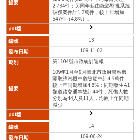
2,734件；另同年藉由錄影監視系統
破獲案件計1.2萬件，較上年增加
547件（4.8%）。
13
109-11-03
第1104號市政統計週報
109年1月至9月臺北市政府警察機
關取締汽機車危險駕車計4.5萬件，
較上年同期增加4.6%；同期發生A1
類道路交通事故計44件，死傷人數
分別為44人及11人，均較上年同期
減少。
14
109-06-24