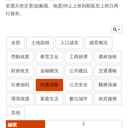
若遇天然災害(如颱風、地震)停止上班則順延至上班日再
行發布。
全部
土地面積
人口成長
婚育概況
勞動就業
教育文化
工商經濟
農林漁牧
財政收支
金融概況
公共建設
交通運輸
社會福利
社會治安
公共安全
醫療保健
環境保護
家庭生活
數位城市
政府服務
其他
1