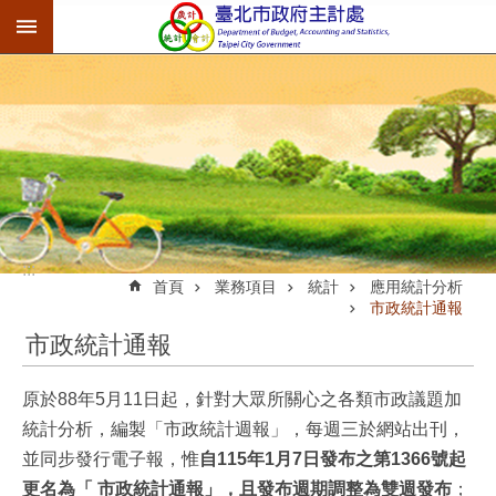
:::
跳到主要內容區塊
:::
首頁
業務項目
統計
應用統計分析
市政統計通報
市政統計通報
原於88年5月11日起，針對大眾所關心之各類市政議題加
統計分析，編製「市政統計週報」，每週三於網站出刊，
並同步發行電子報，惟
自115年1月7日發布之第1366號起
更名為「 市政統計通報」，且發布週期調整為雙週發布
；