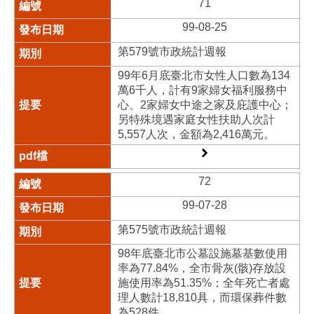
71
99-08-25
第579號市政統計週報
99年6月底臺北市女性人口數為134
萬6千人，計有9家婦女福利服務中
心、2家婦女中途之家及庇護中心；
另特殊境遇家庭女性扶助人次計
5,557人次，金額為2,416萬元。
72
99-07-28
第575號市政統計週報
98年底臺北市公墓設施墓基數使用
率為77.84%，全市骨灰(骸)存放設
施使用率為51.35%；全年死亡者處
理人數計18,810具，而環保葬件數
為528件。