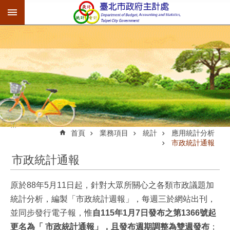
:::
跳到主要內容區塊
:::
首頁
業務項目
統計
應用統計分析
市政統計通報
市政統計通報
原於88年5月11日起，針對大眾所關心之各類市政議題加
統計分析，編製「市政統計週報」，每週三於網站出刊，
並同步發行電子報，惟
自115年1月7日發布之第1366號起
更名為「 市政統計通報」，且發布週期調整為雙週發布
；