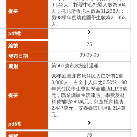
9,142人，托嬰中心托嬰人數為504
人，托兒所收托人數為31,236人；
另98學年度幼稚園學生數為21,953
人。
75
99-05-05
第563號市政統計週報
98年底臺北市原住民人口計有1萬
3,080人，占全市人口之0.50%；98
年原住民學生獎助學金補助1,193萬
元，職業訓練生活津貼、學費及材
料費補助240萬元，兒童托育補助
2,447萬元，安養養謢則補助314萬
元。
76