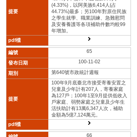
(4.33%)，以阿美族6,414人(占
44.73%)最多；另100年對原住民族
之學生就學、職業訓練、急難慰問
及安養養護等各項補助件數均較99
年增加。
65
100-11-02
第640號市政統計週報
100年9月底臺北市接受寄養安置之
兒童及少年計有207人，寄養家庭
為127戶；100年1至9月提供低收入
戶家庭、弱勢家庭之兒童及少年生
活扶助計有13萬6,347人次，補助
金額為5億7,124萬元。
66