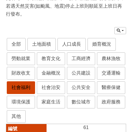
若遇天然災害(如颱風、地震)停止上班則順延至上班日再
行發布。
全部
土地面積
人口成長
婚育概況
勞動就業
教育文化
工商經濟
農林漁牧
財政收支
金融概況
公共建設
交通運輸
社會福利
社會治安
公共安全
醫療保健
環境保護
家庭生活
數位城市
政府服務
其他
61