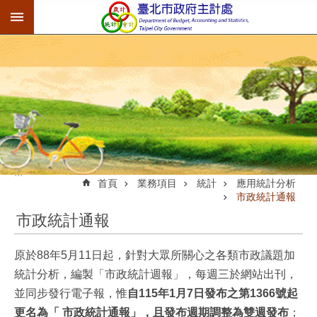
:::
跳到主要內容區塊
:::
首頁
業務項目
統計
應用統計分析
市政統計通報
市政統計通報
原於88年5月11日起，針對大眾所關心之各類市政議題加
統計分析，編製「市政統計週報」，每週三於網站出刊，
並同步發行電子報，惟
自115年1月7日發布之第1366號起
更名為「 市政統計通報」，且發布週期調整為雙週發布
；