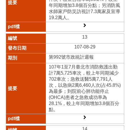
年同期增加3.8個百分點；另消防風
水師家戶防災訪視計7.3萬家及宣導
19.2萬人。
13
107-08-29
第992號市政統計週報
107年1至7月臺北市消防救護出勤
計7萬5,725車次，較上年同期減少
702車次；急救送醫5萬7,791人
次，以急病2萬6,460人次(占45.8%)
為最多；到院前心肺功能停止
(OHCA)患者之急救成功率為
28.1%，較上年同期增加3.8個百分
點。
14