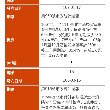
107-01-17
第960號市政統計週報
106年1月至11月臺北市酒後駕車舉
發件數1萬638件，移送法辦件數
6,046件，分別較上年同期減少539
件(-4.8%)、785件(-11.5%)；106年
1月至10月酒後駕車肇事計259件，
較上年同期減少35.4%，造成1人死
亡、199人受傷。
15
106-03-15
第916號市政統計週報
105年臺北市針對各類場所進行消
防安全設備查察計檢查5.1萬件次，
檢查合格率為88.8%，經複查後合