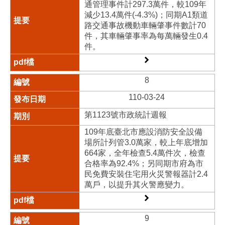
通管理事件計297.3萬件，較109年
減少13.4萬件(-4.3%)；同期A1類道
路交通事故機動車輛肇事件數計70
件，其車輛肇事率為每萬輛發生0.4
件。
8
110-03-24
第1123號市政統計週報
109年底臺北市應設消防安全設備
場所計列管3.0萬家，較上年底增加
664家，全年檢查5.4萬件次，檢查
合格率為92.4%；另同期市府為市
民免費安裝住宅用火災警報器計2.4
萬戶，以提升其火警應變力。
9