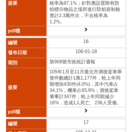
格率為97.1%；針對應設置附有防
焰標示物品之場所進行防焰規制檢
查計2.3萬件次，不合格率為
1.2%。
16
106-01-18
第908號市政統計週報
105年1月至11月臺北市酒後駕車舉
發件數總計1萬1,177件，較上年同
期增加430件(4.0%)，其中汽車占
34.1%，機車占65.9%；酒後駕車
肇事計347件，較上年同期減少
16%，造成1人死亡、236人受傷。
17