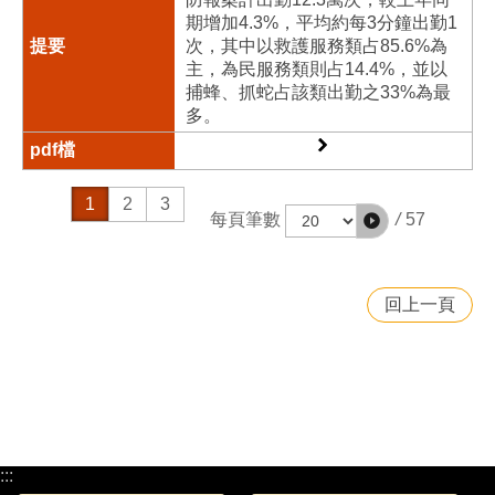
期增加4.3%，平均約每3分鐘出勤1
次，其中以救護服務類占85.6%為
主，為民服務類則占14.4%，並以
捕蜂、抓蛇占該類出勤之33%為最
多。
1
2
3
/
57
每頁筆數
回上一頁
:::