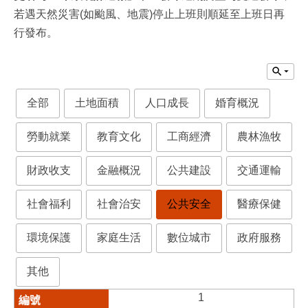
若遇天然災害(如颱風、地震)停止上班則順延至上班日再
行發布。
全部
土地面積
人口成長
婚育概況
勞動就業
教育文化
工商經濟
農林漁牧
財政收支
金融概況
公共建設
交通運輸
社會福利
社會治安
公共安全
醫療保健
環境保護
家庭生活
數位城市
政府服務
其他
1