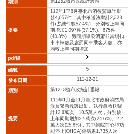
第1252號市政統計週報
112年1至8月臺北市酒後駕車計舉
發4,057件，其中移送法辦計2,328
件(占總件數57.4%)，分別較上年同
期增加1,097件(37.1%)、675件
(40.8%)；另同期舉發酒駕並當場扣
車車輛數及處罰同車乘客人數，亦
均較上年同期增加。
5
111-12-21
第1213號市政統計週報
111年1月至11月臺北市政府消防局
派員緊急救護出勤、執行急救送醫
計12.8萬次、10.5萬人次，分別較
上年同期增加2.5萬次(24.6%)、2.2
萬人次(25.8%)，其中到院前心肺功
能停止(OHCA)傷病患1,735人次，