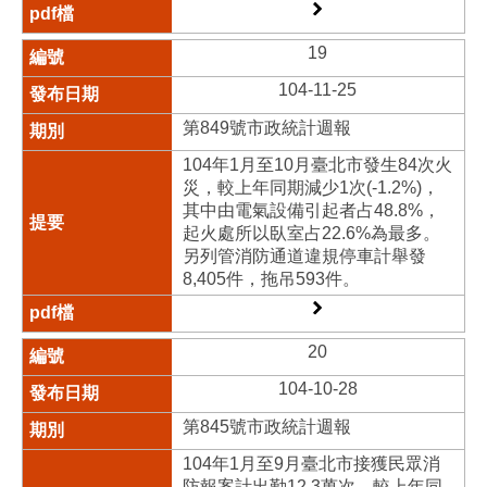
19
104-11-25
第849號市政統計週報
104年1月至10月臺北市發生84次火
災，較上年同期減少1次(-1.2%)，
其中由電氣設備引起者占48.8%，
起火處所以臥室占22.6%為最多。
另列管消防通道違規停車計舉發
8,405件，拖吊593件。
20
104-10-28
第845號市政統計週報
104年1月至9月臺北市接獲民眾消
防報案計出勤12.3萬次，較上年同