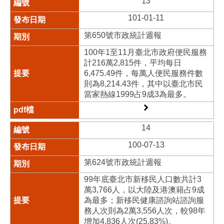
13
101-01-11
第650號市政統計週報
100年1至11月臺北市政府便民服務
計216萬2,815件，平均每日
6,475.49件，每萬人便民服務件數
則為8,214.43件，其中以臺北市民
當家熱線1999占9成3為最多。
14
100-07-13
第624號市政統計週報
99年底臺北市新移民人口數共計3
萬3,766人，以大陸及港澳籍占9成
為最多；新移民健康諮詢站諮詢服
務人次則為2萬3,556人次，較98年
增加4,836人次(25.83%)。