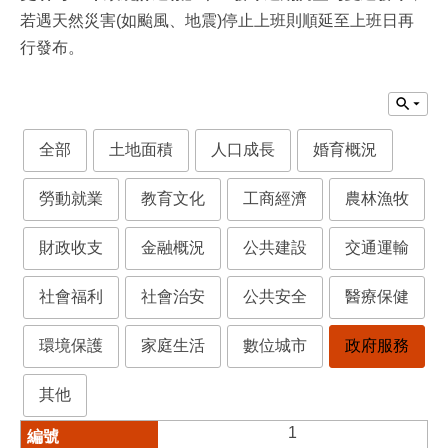
若遇天然災害(如颱風、地震)停止上班則順延至上班日再
行發布。
全部
土地面積
人口成長
婚育概況
勞動就業
教育文化
工商經濟
農林漁牧
財政收支
金融概況
公共建設
交通運輸
社會福利
社會治安
公共安全
醫療保健
環境保護
家庭生活
數位城市
政府服務
其他
1