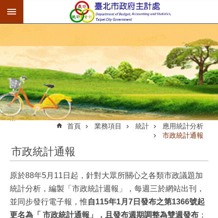
:::
跳到主要內容區塊
:::
首頁
業務項目
統計
應用統計分析
市政統計通報
市政統計通報
原於88年5月11日起，針對大眾所關心之各類市政議題加
統計分析，編製「市政統計週報」，每週三於網站出刊，
並同步發行電子報，惟
自115年1月7日發布之第1366號起
更名為「 市政統計通報」，且發布週期調整為雙週發布
；