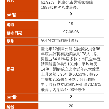
61.92%，以臺北市民當家熱線
1999服務占八成最多。
19
97-08-06
第474號市政統計週報
臺北市12個區公所之調解委員會96
年底共計聘有調解委員178人，以
男性占64.61%居多數；市民全年聲
請調解案件共5,181件，平均每天
14件，調解成立比率近年來大致呈
上升趨勢，96年為63.53%，較95
年增加7.55個百分點，各行政區
中，調解成立比率以松山區73.19%
最高，內湖區48.03%最低。
20