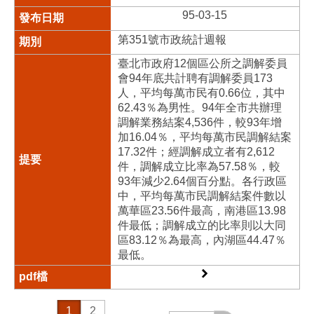
95-03-15
第351號市政統計週報
臺北市政府12個區公所之調解委員
會94年底共計聘有調解委員173
人，平均每萬市民有0.66位，其中
62.43％為男性。94年全市共辦理
調解業務結案4,536件，較93年增
加16.04％，平均每萬市民調解結案
17.32件；經調解成立者有2,612
件，調解成立比率為57.58％，較
93年減少2.64個百分點。各行政區
中，平均每萬市民調解結案件數以
萬華區23.56件最高，南港區13.98
件最低；調解成立的比率則以大同
區83.12％為最高，內湖區44.47％
最低。
1
2