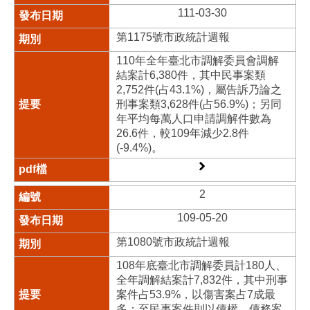
111-03-30
第1175號市政統計週報
110年全年臺北市調解委員會調解
結案計6,380件，其中民事案類
2,752件(占43.1%)，屬告訴乃論之
刑事案類3,628件(占56.9%)；另同
年平均每萬人口申請調解件數為
26.6件，較109年減少2.8件
(-9.4%)。
2
109-05-20
第1080號市政統計週報
108年底臺北市調解委員計180人、
全年調解結案計7,832件，其中刑事
案件占53.9%，以傷害案占7成最
多；至民事案件則以債權、債務案