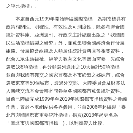
之評比指標」。
本處自西元1999年開始籌編國際指標，為期指標具有
政策相關性、明確性、有效性及可測度性，除參考聯合國
統計資料庫、亞洲週刊、行政院主計總處出版之「我國國
民生活指標編製之研究」外，並蒐集聯合國經濟合作發展
組織、發展協會組織及人類居住統計資料庫等相關資料，
配合民眾生活福祉、經濟與教育文化等層面需要，先綜合
選取188項指標，再分類選列適用之10大類計50項指標；
並自與我國有邦交之國家首都及本市締盟之姊妹市，綜合
選取東京等50個城市，透過外交部、大陸委員會及財團法
人海峽交流基金會轉寄問卷至各國際都市蒐集統計資料。
目前已陸續完成1999年至2019年國際都市指標資料之彙編
作業，置於本處網站供各界參用，並自2006年起編製「臺
北市與國際都市重要統計指標」摺頁(2013年起更名為
「臺北市與國際都市指標」)，以利攜帶與比較。