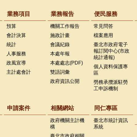
業務項目
業務報告
便民服務
預算
機關工作報告
常見問答
會計決算
施政計畫
檔案應用
統計
會議紀錄
臺北市政府電子
報訂閱中心(市政
人事服務
本處年報
統計通報)
政風宣導
本處處志(PDF)
個人資料保護專
主計處會計
雙語詞彙
區
政府資訊公開
勞務承攬派駐勞
工申訴機制
申請案件
相關網站
同仁專區
政府機關主計機
臺北市統計資訊
構
系統
臺北市政府相關