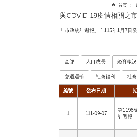
:::
首頁
與COVID-19疫情相關
「 市政統計週報」自115年1月7日
全部
人口成長
婚育概況
交通運輸
社會福利
社會
編號
發布日期
第119
1
111-09-07
計週報