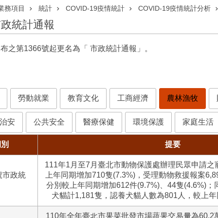
業務項目
統計
COVID-19疫情統計
COVID-19疫情統計分析
之市政統計通報
發布之第1366號起更名為「 市政統計通報」。
勞動就業
教育文化
工商經濟
農林漁牧
治安
公共安全
醫療保健
環境保護
家庭生活
期別
提要
111年1月至7月臺北市動物保護處辦理民眾申請之寵
8號市政統
上年同期增加710隻(7.3%)，受理動物救援報案6,
分別較上年同期增加612件(9.7%)、44隻(4.6
犬貓計1,181隻，認養犬貓人數為801人，較上年同
110年全年臺北市果菜批發市場蔬果交易量為60.2萬