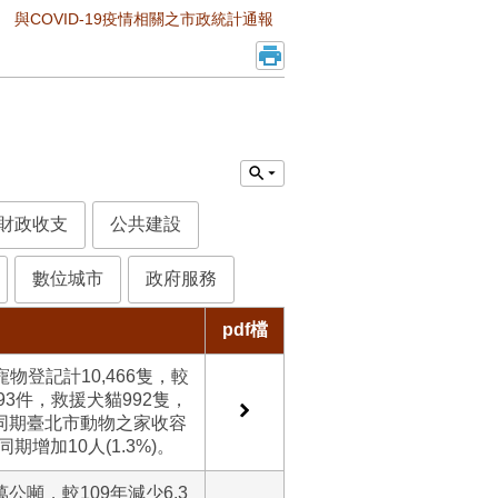
與COVID-19疫情相關之市政統計通報
財政收支
公共建設
數位城市
政府服務
pdf檔
物登記計10,466隻，較
893件，救援犬貓992隻，
%)；同期臺北市動物之家收容
期增加10人(1.3%)。
公噸，較109年減少6.3