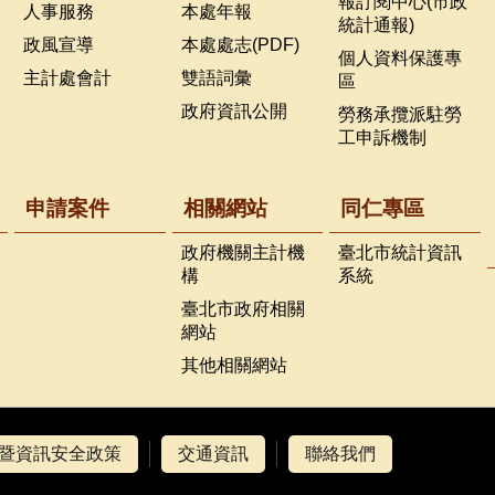
報訂閱中心(市政
人事服務
本處年報
統計通報)
政風宣導
本處處志(PDF)
個人資料保護專
主計處會計
雙語詞彙
區
政府資訊公開
勞務承攬派駐勞
工申訴機制
申請案件
相關網站
同仁專區
政府機關主計機
臺北市統計資訊
構
系統
臺北市政府相關
網站
其他相關網站
暨資訊安全政策
交通資訊
聯絡我們