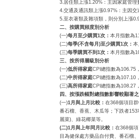
3.居住類上漲1.20%：主因家庭管理
4.交通及通訊類上漲0.97%：主因
5.至衣著類及雜項類，則分別上漲0.9
二
、
按
購買頻度別
分析
(一)
每月至少購買
1
次
：
本月指數為11
(二)
每季
(
不含
每月
)
至少購買
1
次
：
本
(三)
每季購買
不到
1
次
：
本月指數為10
三
、
按
所得層級別
分析
(一)
低所得家庭
CPI總指數為106.7
(二)
中所得家庭
CPI總指數為107.1
(三)
高所得家庭
CPI總指數為108.2
四、按漲跌幅對總指數影響較顯著之
(一)
1
月
與
上
月比較：
在368個項目群
番石榴、香蕉、木瓜等；下跌者153項
麗菜)、綠花椰菜等。
(
二
)
1
月
與
上年同
月比較：
在368個
目為健保處方藥品自付費、番石榴、香蕉