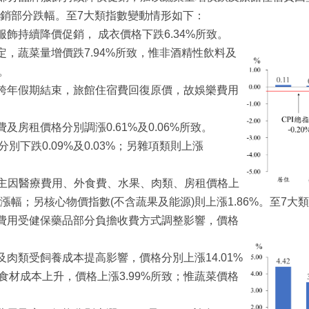
銷部分跌幅。至7大類指數變動情形如下：
牌服飾持續降價促銷， 成衣價格下跌6.34%所致。
穩定，蔬菜量增價跌7.94%所致，惟非酒精性飲料及
幅。
聖誕跨年假期結束，旅館住宿費回復原價，故娛樂費用
費及房租價格分別調漲0.61%及0.06%所致。
別下跌0.09%及0.03%；另雜項類則上漲
主因醫療費用、外食費、水果、肉類、房租價格上
幅；另核心物價指數(不含蔬果及能源)則上漲1.86%。至7大
醫療費用受健保藥品部分負擔收費方式調整影響，價格
漲及肉類受飼養成本提高影響，價格分別上漲14.01%
映食材成本上升，價格上漲3.99%所致；惟蔬菜價格