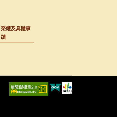
榮耀及具體事
蹟