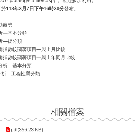
web2007-tp/dialog/statfile9.asp) ， 歡迎多加利用。
訂於
11
3
年
3
月
7
日
下
午
16
時
30
分
發布。
動趨勢
析―基本分類
析―複分類
總指數較顯著項目—與上月比較
總指數較顯著項目—與上年同月比較
分析—基本分類
分析—工程性質分類
相關檔案
pdf(356.23 KB)