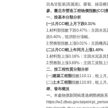
目為甘藍菜(高麗菜)、蘿蔔、綠花椰
參
、
臺北市營造工程物價指數
(CCI)
一、按基本分類分析
(
一
)
1
月
CCI
較上月下跌
0.
31
%
1.材料類指數下跌0.47%：主因
跌0.40%，抵消部分漲幅。
2.勞務類指數上漲0.01%：主因機
(
二
)
1
月
CCI
較上年同月上漲1
.40
%
1.材料類上漲0.16%：主因水泥及
2.勞務類上漲3.69%：主因工資類上
二、按工程性質分類分析
(一)
建築工程類
指數110.11，較上月
(二)
土木工程類
指數110.93，較上月
肆
、發布概況
一
、
本處物價新聞稿透過網際網路系統同步發
https://w2.dbas.gov.taipei