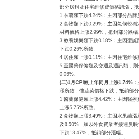
部分房租及住宅維修費價格調漲，抵
1.衣著類下跌4.24%：主因部分品
2.食物類下跌0.29%：主因氣候較
材料價格上漲2.99%，抵銷部分跌
3.教養娛樂類下跌0.18%：主因
下跌0.26%所致。
4.居住類上漲0.11%：主因住宅維修
5.至醫藥保健類及交通及通訊類，則分
0.06%。
(
二
)
1
月
CPI
較上年同月上漲1
.74
%
：
漲所致，惟蔬菜價格下跌，抵銷部分漲
1.醫藥保健類上漲4.42%：主因
上漲5.75%所致。
2.食物類上漲3.49%：主因水果續
及8.50%，加以外食費業者接連反
下跌13.47%，抵銷部分漲幅。