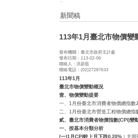
:::
新聞稿
113年1月臺北市物價變
發布機關：臺北市政府主計處
發布日期：113-02-06
聯絡人：洪蔚藍
聯絡電話：(02)27287633
113
年
1
月
臺北市物價變動概況
壹、物價變動提
要
一、1月份臺北市消費者物價總指數為10
二、1月份臺北市營造工程物價總指數為1
貳
、
臺北市
消費者物價
指數
(CPI)
變
一、
按基本分類分析
(
一
)
1
月
CPI
較上月下跌
0.20
%
：
主因