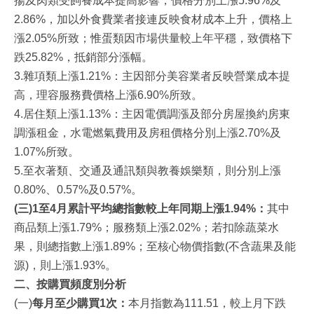
揚及肉類受飼養成本提高影響，價格分別上漲5.96%及
2.86%，加以外食費業者接連反映食材成本上升，價格上
漲2.05%所致；惟蛋類因市場供量較上年平穩，致價格下
跌25.82%，抵銷部分漲幅。
3.雜項類上漲1.21%：主因部分美容業者反映營業成本提
高，理容服務費價格上漲6.90%所致。
4.居住類上漲1.13%：主因電價調漲及部分房屋換約房東
調漲租金，水電燃氣費用及房租價格分別上漲2.70%及
1.07%所致。
5.至衣著類、交通及通訊類與教養娛樂類，則分別上漲
0.80%、0.57%及0.57%。
(三)1至4月累計平均總指數較上年同期上漲1.94%：
其中
商品類上漲1.79%；服務類上漲2.02%；若扣除蔬菜水
果，則總指數上漲1.89%；至核心物價指數(不含蔬果及能
源)，則上漲1.93%。
二、按購買頻度別分析
(一)
每月至少購買1次：
本月指數為111.51，較上月下跌