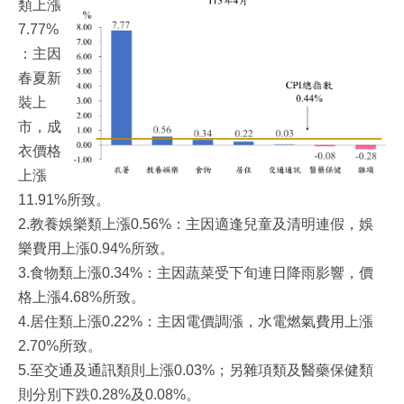
類上漲
7.77%
：主因
春夏新
裝上
市，成
衣價格
上漲
11.91%所致。
2.教養娛樂類上漲0.56%：主因適逢兒童及清明連假，娛
樂費用上漲0.94%所致。
3.食物類上漲0.34%：主因蔬菜受下旬連日降雨影響，價
格上漲4.68%所致。
4.居住類上漲0.22%：主因電價調漲，水電燃氣費用上漲
2.70%所致。
5.至交通及通訊類則上漲0.03%；另雜項類及醫藥保健類
則分別下跌0.28%及0.08%。