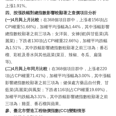
上漲1.91%。
四、按漲跌幅對總指數影響較顯著之查價項目分析
(一)4
月與上月比較：
在368個項目群中，上漲者156項(占
CPI權重51.68%)，加權平均漲幅為1.44%，其中漲幅影響
總指數較顯著之前三項為：女洋裝、女褲(裙)與甘藍菜(高
麗菜)；下跌者130項(占CPI權重22.66%)，加權平均跌幅
為1.51%，其中跌幅影響總指數較顯著之前三項為：番石
榴、彩粧及香水與其他蔬菜(菜豆、辣椒、冬瓜、扁蒲
等)。
(二)4
月與上年同月比較：
在368個項目群中，上漲者220
項(占CPI權重71.41%)，加權平均漲幅為3.00%，其中漲幅
影響總指數較顯著之前三項為：健保處方藥品自付費、甘
藍菜(高麗菜)與鳳梨；下跌者116項(占CPI權重19.69%)，
加權平均跌幅為3.31%，其中跌幅影響總指數較顯著之前
三項為：雞蛋、番石榴與蘋果。
參、臺北市營造工程物價指數(CCI)變動情形