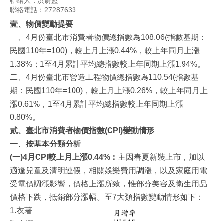
聯絡人：洪蔚藍
聯絡電話：27287633
壹、物價變動提
要
一、4月份臺北市消費者物價總指數為108.06(指數基期：
民國110年=100)，較上月上漲0.44%，較上年同月上漲
1.38%；1至4月累計平均總指數較上年同期上漲1.94%。
二、4月份臺北市營造工程物價總指數為110.54(指數基
期：民國110年=100)，較上月上漲0.26%，較上年同月上
漲0.61%，1至4月累計平均總指數較上年同期上漲
0.80%。
貳
、
臺北市
消費者物價
指數
(CPI)
變動情形
一、按基本分類分析
(一)4月CPI較上月上漲0.44%：
主因春夏新裝上市，加以
適逢兒童及清明連假，相關娛樂費用調漲，以及家庭用電
受電價調漲影響，價格上漲所致，惟部分美容及衛生用品
價格下跌，抵銷部分漲幅。至7大類指數變動情形如下：
1.衣著