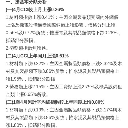
一、按基本分類分析
(
一
)
4
月
CCI
較上月上漲
0.26%
1.材料類指數上漲0.41%：主因金屬製品類受國內外鋼價
上漲及機電設備類受國際銅價上漲影響，價格分別上漲
0.56%及0.72%所致；惟瀝青及其製品類價格下跌0.28%，
抵銷部分漲幅。
2.勞務類指數無漲跌。
(
二
)
4
月
CCI
上年同月上漲
0.61%
1.材料類下跌0.22%：主因金屬製品類價格下跌2.32%及木
材及其製品類下跌3.86%所致；惟水泥及其製品類價格上
漲1.95%，抵銷部分跌幅
2.勞務類上漲2.15%：主因工資類上漲2.75%及機具設備租
金類上漲0.65%所致。
(
三
)1
至
4
月累計平均總指數較上年同期上漲
0.80%
1.材料類下跌0.19%：主因金屬製品類價格下跌2.17%與木
材及其製品類下跌3.86%所致；惟水泥及其製品類價格上
漲1.80%，抵銷部分跌幅。