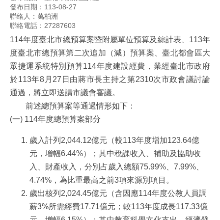
發布日期：113-08-27
聯絡人：萬柏洲
聯絡電話：27287603
114年度臺北市總預算案暨附屬單位預算及綜計表、113年
度臺北市總預算第二次追加（減）預算案、臺北都會區大
眾捷運系統特別預算114年度建設經費，業經臺北市政府
於113年8月27日由蔣市長主持之第2310次市政會議討論
通過，將立即送請市議會審議。
前述總預算案等通過情形如下：
(一)
 1
14年度總預算案部分
歲入計列2,044.12億元（較113年度增加123.64億
元，增幅6.44%）；其中稅課收入、補助及協助收
入、財產收入，分別占歲入總額75.99%、7.99%、
4.74%，為比重最高之前3項來源別項目。
歲出核列2,024.45億元（含因應114年度公教人員調
薪3%所需經費17.71億元；較113年度成長117.33億
元，增幅6.15%）；其中教育科學文化支出、經濟發