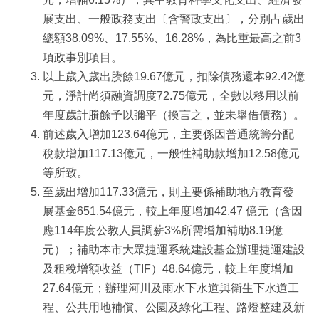
展支出、一般政務支出〔含警政支出〕，分別占歲出
總額38.09%、17.55%、16.28%，為比重最高之前3
項政事別項目。
以上歲入歲出賸餘19.67億元，扣除債務還本92.42億
元，淨計尚須融資調度72.75億元，全數以移用以前
年度歲計賸餘予以彌平（換言之，並未舉借債務）。
前述歲入增加123.64億元，主要係因普通統籌分配
稅款增加117.13億元，一般性補助款增加12.58億元
等所致。
至歲出增加117.33億元，則主要係補助地方教育發
展基金651.54億元，較上年度增加42.47 億元（含因
應114年度公教人員調薪3%所需增加補助8.19億
元）；補助本市大眾捷運系統建設基金辦理捷運建設
及租稅增額收益（TIF）48.64億元，較上年度增加
27.64億元；辦理河川及雨水下水道與衛生下水道工
程、公共用地補償、公園及綠化工程、路燈整建及新