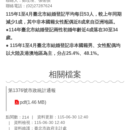
聯絡人：鄭玟瑛、張佑偵
聯絡電話：(02)27287624
115
年1至4月臺北市結婚登記平均每日53人，較上年同期
減少1成，其中非本國籍女性配偶近8成來自亞洲地區。
●
114年臺北市結婚登記兩性初婚年齡近4成落在30至34
歲。
●
115年1至4月臺北市結婚登記非本國籍男、女性配偶均
以大陸及港澳地區為主，分占25.4%、48.1%。
相關檔案
第1376號市政統計通報
pdf(1.46 MB)
點閱數：
資料更新：115-06-30 12:40
214
資料檢視：115-06-30 12:40
資料維護：臺北市政府主計處