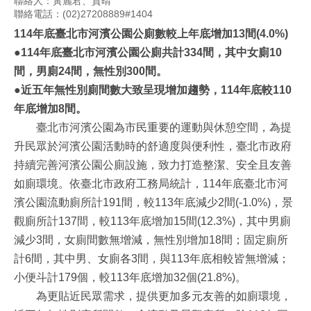
聯絡人：黃麗君、賀晴
聯絡電話：(02)27208889#1404
114
年底臺北市河濱公園公廁數較上年底增加13間
(4.0%)
●
114
年底臺北市河濱公園公廁共計334間，其中女廁10
間，男廁24間，無性別300間。
●
近五年無性別廁間數大致呈現增加趨勢，114年底較110
年底增加8間。
臺北市河濱公園為市民重要的運動與休憩空間，為提
升民眾於河濱公園活動時的舒適度與便利性，臺北市政府
持續完善河濱公園公廁設施，致力打造整潔、安全且友善
如廁環境。依臺北市政府工務局統計，114年底臺北市河
濱公園流動廁所計191間，較113年底減少2間(-1.0%)，景
觀廁所計137間，較113年底增加15間(12.3%)，其中男廁
減少3間，女廁間數無增減，無性別增加18間；固定廁所
計6間，其中男、女廁各3間，與113年底相較皆無增減；
小便斗計179個，較113年底增加32個(21.8%)。
為更貼近民眾需求，提供更加多元友善的如廁環境，