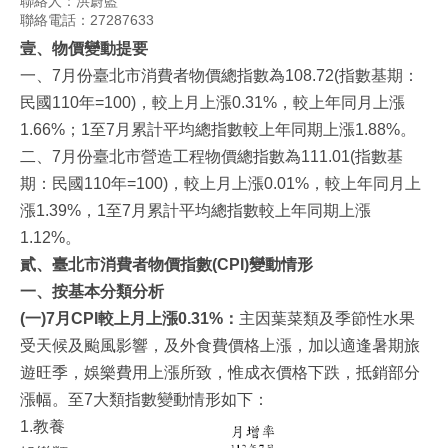
聯絡人：洪蔚藍
聯絡電話：27287633
壹、物價變動提
要
一、7月份臺北市消費者物價總指數為108.72(指數基期：
民國110年=100)，較上月上漲0.31%，較上年同月上漲
1.66%；1至7月累計平均總指數較上年同期上漲1.88%。
二、7月份臺北市營造工程物價總指數為111.01(指數基
期：民國110年=100)，較上月上漲0.01%，較上年同月上
漲1.39%，1至7月累計平均總指數較上年同期上漲
1.12%。
貳
、
臺北市
消費者物價
指數
(CPI)
變動情形
一、按基本分類分析
(一)7月CPI較上月上漲0.31%：
主因葉菜類及季節性水果
受天候及颱風影響，及外食費價格上漲，加以適逢暑期旅
遊旺季，娛樂費用上漲所致，惟成衣價格下跌，抵銷部分
漲幅。至7大類指數變動情形如下：
1.教養