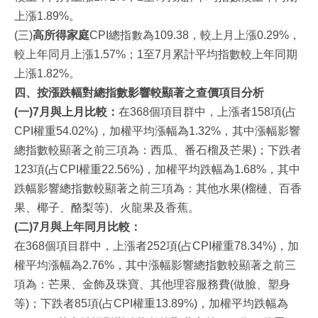
上漲1.89%。
(三)
高所得家庭
CPI總指數為109.38，較上月上漲0.29%，
較上年同月上漲1.57%；1至7月累計平均指數較上年同期
上漲1.82%。
四、按漲跌幅對總指數影響較顯著之查價項目分析
(一)7
月與上月比較：
在368個項目群中，上漲者158項(占
CPI權重54.02%)，加權平均漲幅為1.32%，其中漲幅影響
總指數較顯著之前三項為：西瓜、番石榴及芒果)；下跌者
123項(占CPI權重22.56%)，加權平均跌幅為1.68%，其中
跌幅影響總指數較顯著之前三項為：其他水果(榴槤、百香
果、椰子、酪梨等)、火龍果及香蕉。
(二)7
月與上年同月比較：
在368個項目群中，上漲者252項(占CPI權重78.34%)，加
權平均漲幅為2.76%，其中漲幅影響總指數較顯著之前三
項為：芒果、金飾及珠寶、其他理容服務費(做臉、塑身
等)；下跌者85項(占CPI權重13.89%)，加權平均跌幅為