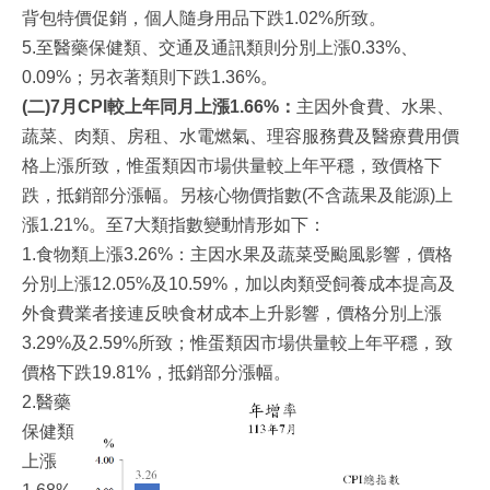
背包特價促銷，個人隨身用品下跌1.02%所致。
5.至醫藥保健類、交通及通訊類則分別上漲0.33%、
0.09%；另衣著類則下跌1.36%。
(二)7月CPI較上年同月上漲1.66%：
主因外食費、水果、
蔬菜、肉類、房租、水電燃氣、理容服務費及醫療費用價
格上漲所致，惟蛋類因市場供量較上年平穩，致價格下
跌，抵銷部分漲幅。另核心物價指數(不含蔬果及能源)上
漲1.21%。至7大類指數變動情形如下：
1.食物類上漲3.26%：主因水果及蔬菜受颱風影響，價格
分別上漲12.05%及10.59%，加以肉類受飼養成本提高及
外食費業者接連反映食材成本上升影響，價格分別上漲
3.29%及2.59%所致；惟蛋類因市場供量較上年平穩，致
價格下跌19.81%，抵銷部分漲幅。
2.醫藥
保健類
上漲