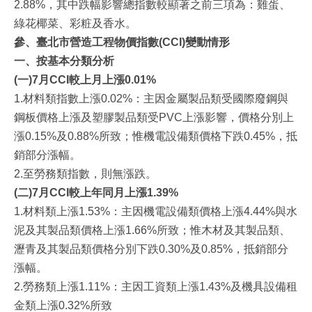
2.88%，其中跌幅影響總指數較顯著之前三項為：雞蛋、
綠花椰菜、彩粧及香水。
參、臺北市營造工程物價指數(CCI)變動情形
一、按基本分類分析
(
一
)7
月
CCI
較上月上漲
0.01%
1.材料類指數上漲0.02%：主因金屬製品類受國際廢鋼與
鋼板價格上漲及塑膠製品類受PVC上漲影響，價格分別上
漲0.15%及0.88%所致；惟機電設備類價格下跌0.45%，抵
銷部分漲幅。
2.至勞務類指數，則無漲跌。
(
二
)7
月
CCI
較上年同月上漲
1.39%
1.材料類上漲1.53%：主因機電設備類價格上漲4.44%與水
泥及其製品類價格上漲1.66%所致；惟木材及其製品類、
瀝青及其製品類價格分別下跌0.30%及0.85%，抵銷部分
漲幅。
2.勞務類上漲1.11%：主因工資類上漲1.43%及機具設備租
金類上漲0.32%所致