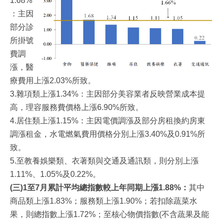
1.68%
：主因
部分診
所掛號
費調
漲，醫
療費用上漲2.03%所致。
3.雜項類上漲1.34%：主因部分美容業者反映營業成本提
高，理容服務費價格上漲6.90%所致。
4.居住類上漲1.15%：主因電價調漲及部分房租換約房東
調漲租金，水電燃氣費用價格分別上漲3.40%及0.91%所
致。
5.至教養娛樂類、衣著類與交通及通訊類，則分別上漲
1.11%、1.05%及0.22%。
(三)1至7月累計平均總指數較上年同期上漲1.88%：
其中
商品類上漲1.83%；服務類上漲1.90%；若扣除蔬菜水
果，則總指數上漲1.72%；至核心物價指數(不含蔬果及能