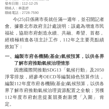
發布日期：112-12-25
聯絡人：林盈妤
聯絡電話：2728-7590
今
(25)
日係蔣市長就任滿一週年，並召開記者
會。據臺北市政府主計處說明：該處為增進市民
福祉，協助市府創造永續、共融、希望、首都，
經積極精進各項主計工作，
112
年之主要亮點績
效如下：
一、編製市府各機關
(
基金
)
氣候預算，以供各界
了解市府推動氣候治理情形
因應國際間推動
SDG13
「氣候行動」及
2050
淨零排放，經參考
OECD
等編製綠色預算作法，
編製
112
年度市府各機關
(
基金
)
氣候預算，以供各
界了解市府推動氣候治理資源配置之全貌；另獲
112
年度市府創意提案競賽創新獎「入圍」
肯
定。