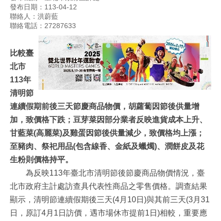
發布日期：113-04-12
聯絡人：洪蔚藍
聯絡電話：27287633
比較臺
北市
113
年
清明節
連續假期前後三天節慶商品物價，胡蘿蔔因節後供量增
加，致價格下跌；豆芽菜因部分業者反映進貨成本上升、
甘藍菜
(
高麗菜
)
及雞蛋因節後供量減少，致價格均上漲；
至豬肉、祭祀用品
(
包含線香、金紙及蠟燭
)
、潤餅皮及花
生粉則價格持平。
為反映113年臺北市清明節後節慶商品物價情況，臺
北市政府主計處訪查具代表性商品之零售價格。調查結果
顯示，清明節連續假期後三天(4月10日)與其前三天(3月31
日，原訂4月1日訪價，遇市場休市提前1日)相較，重要應