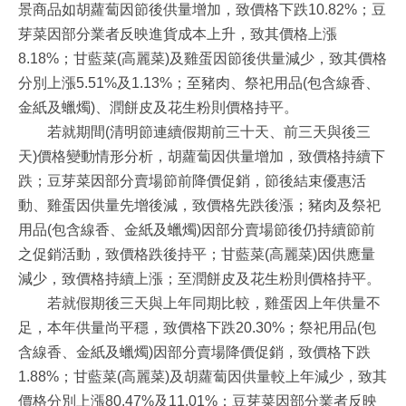
景商品如胡蘿蔔因節後供量增加，致價格下跌10.82%；豆
芽菜因部分業者反映進貨成本上升，致其價格上漲
8.18%；甘藍菜(高麗菜)及雞蛋因節後供量減少，致其價格
分別上漲5.51%及1.13%；至豬肉、祭祀用品(包含線香、
金紙及蠟燭)、潤餅皮及花生粉則價格持平。
若就期間(清明節連續假期前三十天、前三天與後三
天)價格變動情形分析，胡蘿蔔因供量增加，致價格持續下
跌；豆芽菜因部分賣場節前降價促銷，節後結束優惠活
動、雞蛋因供量先增後減，致價格先跌後漲；豬肉及祭祀
用品(包含線香、金紙及蠟燭)因部分賣場節後仍持續節前
之促銷活動，致價格跌後持平；甘藍菜(高麗菜)因供應量
減少，致價格持續上漲；至潤餅皮及花生粉則價格持平。
若就假期後三天與上年同期比較，雞蛋因上年供量不
足，本年供量尚平穩，致價格下跌20.30%；祭祀用品(包
含線香、金紙及蠟燭)因部分賣場降價促銷，致價格下跌
1.88%；甘藍菜(高麗菜)及胡蘿蔔因供量較上年減少，致其
價格分別上漲80.47%及11.01%；豆芽菜因部分業者反映