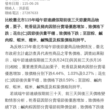
發布日期：115-06-26
聯絡人：洪蔚藍
聯絡電話：27287633
比較臺北市115年端午節連續假期前後三天節慶商品物
價，栗子、乾香菇及豬肉因部分賣場優惠增加，致價格下
跌；花生(仁)因節後供量平穩，致價格下跌；至甜粽、鹹
肉粽、蝦米、糯米、鹹鴨蛋及粽葉價格則持平。
為反映115年臺北市端午節後節慶商品物價情況，臺北
市政府主計處訪查具代表性商品之零售價格。調查結果顯
示，端午節連續假期後三天(6月24日)與其前三天(6月16
日)相較，重要應景商品如栗子、乾香菇及豬肉因部分賣場
優惠增加，致價格分別下跌4.44%、1.03%及0.27%；花生
(仁)因節後供量平穩，致價格下跌0.59%；至甜粽、鹹肉
粽、蝦米、糯米、鹹鴨蛋及粽葉價格則持平。
若就端午節連續假期前三十天、前三天與後三天價格變
動情形分析，乾香菇因部分賣場節後優惠增加，致價格持
續下跌；鹹肉粽因部分賣場節前降價促銷，致價格下跌後