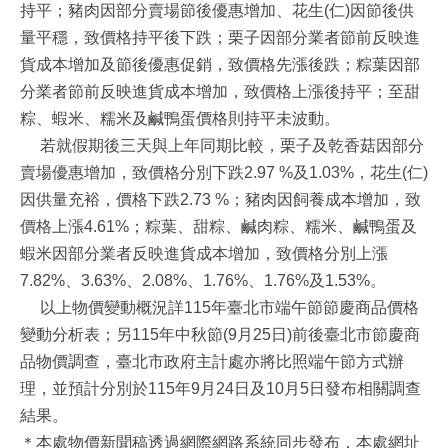
持平；豬肉因部分賣場節後優惠增加、花生(仁)因節後供
量平穩，致價格持平後下跌；栗子因部分業者節前反映進
貨成本增加及節後優惠促銷，致價格先漲後跌；粽葉因部
分業者節前反映進貨成本增加，致價格上漲後持平；至甜
粽、蝦米、糯米及鹹鴨蛋價格則持平未波動。
若就假期後三天與上年同期比較，栗子及乾香菇因部分
賣場優惠增加，致價格分別下跌2.97 %及1.03%，花生(仁)
因供量充裕，價格下跌2.73 %；豬肉因飼養成本增加，致
價格上漲4.61%；粽葉、甜粽、鹹肉粽、糯米、鹹鴨蛋及
蝦米因部分業者反映進貨成本增加，致價格分別上漲
7.82%、3.63%、2.08%、1.76%、1.76%及1.53%。
以上物價變動概況詳115年臺北市端午節節慶商品價格
變動分析表；另115年中秋節(9月25日)前後臺北市節慶商
品物價調查，臺北市政府主計處亦將比照端午節方式辦
理，並預計分別於115年9月24日及10月5日發布相關調查
結果。
＊本處物價新聞稿透過網際網路系統同步發布，本處網址