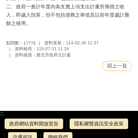
二、政府一會計年度內為支應上項支出計畫所籌措之收
入，即歲入預算，但不包括債務之舉借及以前年度歲計賸
餘之移用。
點閱數：
資料更新：114-02-26 11:37
17776
資料檢視：115-07-21 11:24
資料維護：臺北市政府主計處
回上一頁
:::
政府網站資料開放宣告
隱私權暨資訊安全政策
交通資訊
聯絡我們