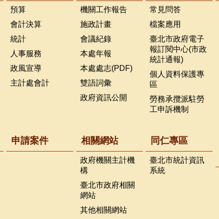
預算
機關工作報告
常見問答
會計決算
施政計畫
檔案應用
統計
會議紀錄
臺北市政府電子
報訂閱中心(市政
人事服務
本處年報
統計通報)
政風宣導
本處處志(PDF)
個人資料保護專
主計處會計
雙語詞彙
區
政府資訊公開
勞務承攬派駐勞
工申訴機制
申請案件
相關網站
同仁專區
政府機關主計機
臺北市統計資訊
構
系統
臺北市政府相關
網站
其他相關網站