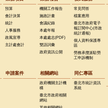
預算
機關工作報告
常見問答
會計決算
施政計畫
檔案應用
統計
會議紀錄
臺北市政府電子
報訂閱中心(市政
人事服務
本處年報
統計通報)
政風宣導
本處處志(PDF)
個人資料保護專
主計處會計
雙語詞彙
區
政府資訊公開
勞務承攬派駐勞
工申訴機制
申請案件
相關網站
同仁專區
政府機關主計機
臺北市統計資訊
構
系統
臺北市政府相關
網站
其他相關網站