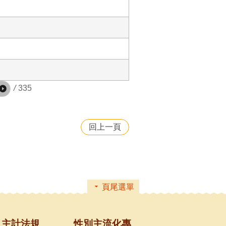
/
335
回上一頁
頁尾選單
主計法規
性別主流化專