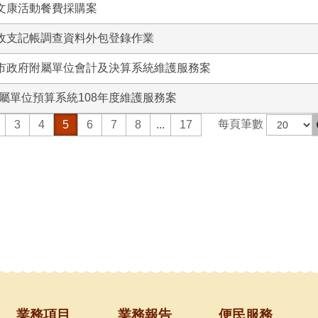
工文康活動餐費採購案
庭收支記帳調查資料外包登錄作業
北市政府附屬單位會計及決算系統維護服務案
屬單位預算系統108年度維護服務案
每頁筆數
3
4
5
6
7
8
...
17
業務項目
業務報告
便民服務