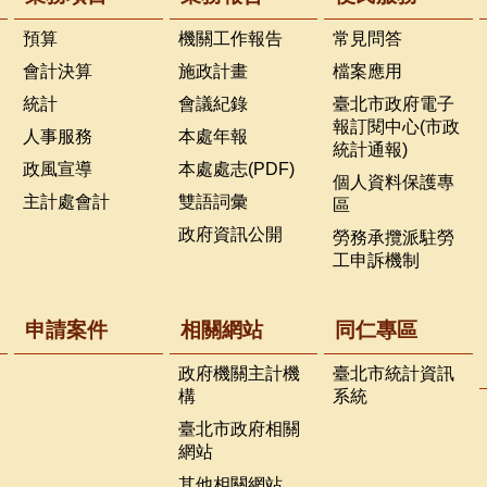
預算
機關工作報告
常見問答
會計決算
施政計畫
檔案應用
統計
會議紀錄
臺北市政府電子
報訂閱中心(市政
人事服務
本處年報
統計通報)
政風宣導
本處處志(PDF)
個人資料保護專
主計處會計
雙語詞彙
區
政府資訊公開
勞務承攬派駐勞
工申訴機制
申請案件
相關網站
同仁專區
政府機關主計機
臺北市統計資訊
構
系統
臺北市政府相關
網站
其他相關網站