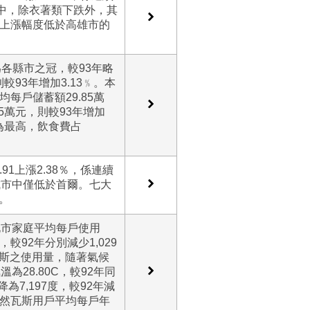
類中，除衣著類下跌外，其
上漲幅度低於高雄市的
為各縣市之冠，較93年略
較93年增加3.13﹪。本
均每戶儲蓄額29.85萬
75萬元，則較93年增加
﹪為最高，飲食費占
.91上漲2.38％，係連續
城市中僅低於首爾。七大
。
北市家庭平均每戶使用
，較92年分別減少1,029
瓦斯之使用量，隨著氣候
28.80C，較92年同
為7,197度，較92年減
，天然瓦斯用戶平均每戶年