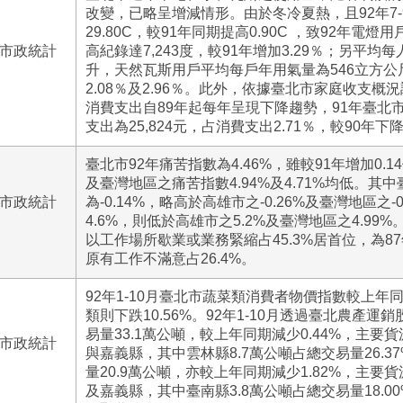
改變，已略呈增減情形。由於冬冷夏熱，且92年7
29.80C，較91年同期提高0.90C ，致92年電
號市政統計
高紀錄達7,243度，較91年增加3.29％；另平均每
升，天然瓦斯用戶平均每戶年用氣量為546立方公
2.08％及2.96％。此外，依據臺北市家庭收支
消費支出自89年起每年呈現下降趨勢，91年臺北
支出為25,824元，占消費支出2.71％，較90年下降
臺北市92年痛苦指數為4.46%，雖較91年增加0.
及臺灣地區之痛苦指數4.94%及4.71%均低。其
號市政統計
為-0.14%，略高於高雄市之-0.26%及臺灣地區之-
4.6%，則低於高雄市之5.2%及臺灣地區之4.9
以工作場所歇業或業務緊縮占45.3%居首位，為8
原有工作不滿意占26.4%。
92年1-10月臺北市蔬菜類消費者物價指數較上年同
類則下跌10.56%。92年1-10月透過臺北農產
易量33.1萬公噸，較上年同期減少0.44%，主要
號市政統計
與嘉義縣，其中雲林縣8.7萬公噸占總交易量26.3
量20.9萬公噸，亦較上年同期減少1.82%，主要
及嘉義縣，其中臺南縣3.8萬公噸占總交易量18.0