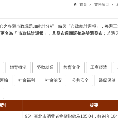
首頁
業務項目
所關心之各類市政議題加統計分析，編製「市政統計週報」，每週三
6號起更名為「 市政統計通報」，且發布週期調整為雙週發布
；若遇
婚育概況
勞動就業
教育文化
工商經濟
運輸
社會福利
社會治安
公共安全
醫療保健
期別
提要
95年臺北市消費者物價指數為105.04，較94年104