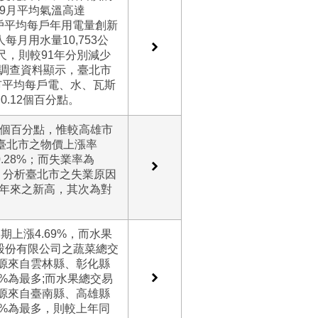
-9月平均氣溫高達
燈用戶平均每戶年用電量創新
人每月用水量10,753公
尺，則較91年分別減少
概況調查資料顯示，臺北市
市平均每戶電、水、瓦斯
0.12個百分點。
14個百分點，惟較高雄市
中臺北市之物價上漲率
0.28%；而失業率為
9%。分析臺北市之失業原因
7年來之新高，其次為對
期上漲4.69%，而水果
運銷股份有限公司之蔬菜總交
貨源來自雲林縣、彰化縣
7%為最多;而水果總交易
貨源來自臺南縣、高雄縣
0%為最多，則較上年同