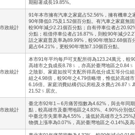
期顯著成長19.85%。
91年本市擁有汽車之家庭占52.56%，擁有機車之家
90年降低0.75及1.52個百分點。有汽車之家庭無固
號市政統計
較90年減少2.21個百分點；自有停車位者占20.92
分點；租借停車位者占16.87%，則較90年減少2
話之家庭普及率為89.99%，較90年增加2.68
庭占64.21%，更較90年增加7.10個百分點。
本市91年平均每戶可支配所得為123.24萬元，較9
高雄市之負成長8.78﹪，亦高於臺灣地區之0.84
號市政統計
之陰影。家庭如按可支配所得高低分成五等分位組
組之4.98倍，較90年之4.79倍略增，惟低於高雄
6.16倍。家庭消費結構仍以房租及水費占26.87
21.52﹪居次。
臺北市92年1～6月痛苦指數為4.62%，與去年同期
號市政統計
點，較高雄市及臺灣地區之4.83%、4.90%分別低0
中臺北市失業率為4.55%，遠低於高雄市之5.25%
物價上漲率為0.07%，高於臺灣地區之-0.14%及高雄