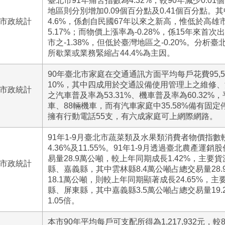
臺北市91年痛苦指數為4.32%，較90年減少0.0
地區則分別增加0.09個百分點及0.41個百分點。
號市政統計
4.6%，係創自民國67年以來之新高，惟低於高雄市
5.17%；而物價上漲率為-0.28%，係15年來首
市之-1.38%，但低於臺灣地區之-0.20%。分
所歇業或業務緊縮占44.4%為主因。
90年臺北市家庭在交通通訊方面平均每戶花費95,
10%，其中四成用於交通設備使用管理上之維修
號市政統計
之汽車普及率為53.31%、機車普及率為60.32%
車、88輛機車，而有汽車家庭中35.58%備有固
擁有行動電話55支，有六成家庭可上網際網路。
91年1-9月臺北市蔬菜類及水果類消費者物價指
4.36%及11.55%。91年1-9月透過臺北農產運
易量28.9萬公噸，較上年同期成長1.42%，主要
號市政統計
縣、嘉義縣，其中雲林縣8.4萬公噸占總交易量28.
18.1萬公噸，則較上年同期顯著成長24.65%，
縣、屏東縣，其中嘉義縣3.5萬公噸占總交易量19.
1.05倍。
本市90年平均每戶可支配所得為1,217,932元，較8