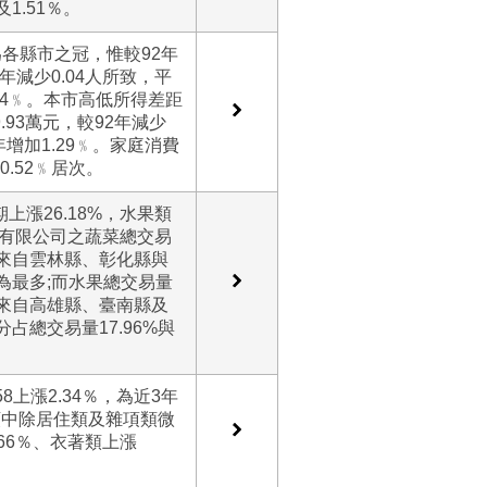
1.51％。
為各縣市之冠，惟較92年
2年減少0.04人所致，平
.04﹪。本市高低所得差距
9.93萬元，較92年減少
年增加1.29﹪。家庭消費
.52﹪居次。
上漲26.18%，水果類
股份有限公司之蔬菜總交易
源來自雲林縣、彰化縣與
%為最多;而水果總交易量
源來自高雄縣、臺南縣及
占總交易量17.96%與
58上漲2.34％，為近3年
類中除居住類及雜項類微
66％、衣著類上漲
。