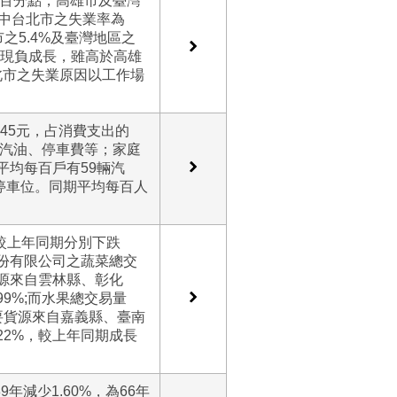
1個百分點，高雄市及臺灣
其中台北市之失業率為
之5.4%及臺灣地區之
次出現負成長，雖高於高雄
析臺北市之失業原因以工作場
545元，占消費支出的
、汽油、停車費等；家庭
，平均每百戶有59輛汽
定停車位。同期平均每百人
數較上年同期分別下跌
銷股份有限公司之蔬菜總交
貨源來自雲林縣、彰化
99%;而水果總交易量
主要貨源來自嘉義縣、臺南
22%，較上年同期成長
9年減少1.60%，為66年