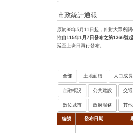
:::
市政統計通報
原於88年5月11日起，針對大眾
惟
自115年1月7日發布之第136
延至上班日再行發布。
全部
土地面積
人口成長
金融概況
公共建設
交通
數位城市
政府服務
其他
編號
發布日期