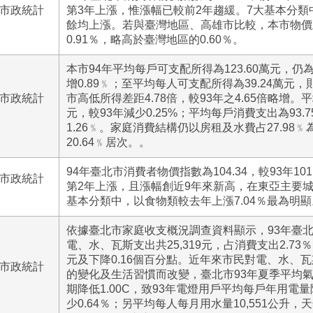
號市政統計
第3年上漲，惟漲幅已較前2年趨緩。7大基本分
餘均上漲。若與臺灣地區、高雄市比較，本市物價
0.91％，略高於臺灣地區的0.60％。
本市94年平均每戶可支配所得為123.60萬元，仍
增0.89﹪；至平均每人可支配所得為39.24萬元，則
號市政統計
市高低所得差距4.78倍，較93年之4.65倍略增。平
元，較93年減少0.25%；平均每戶消費支出為93.
1.26﹪。家庭消費結構仍以房租及水費占27.98
20.64﹪居次。。
94年臺北市消費者物價指數為104.34，較93年101
號市政統計
第2年上漲，且漲幅創近9年來新高，在東亞主要
基本分類中，以食物類較去年上漲7.04％最為明顯
依據臺北市家庭收支概況調查資料顯示，93年臺
電、水、瓦斯支出共25,319元，占消費支出2.73％
元及下降0.16個百分點。近年來市民對電、水、
號市政統計
的變化及生活習慣而改變，臺北市93年夏季平均氣溫為
期降低1.00C，致93年電燈用戶平均每戶年用電量降
少0.64％；另平均每人每月用水量10,551公升