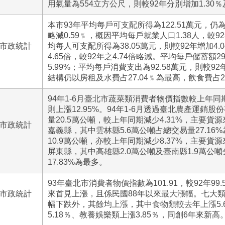
用氣量為554立方公尺，則較92年分別增加1.30％及
本市93年平均每戶可支配所得為122.51萬元，仍
略減0.59﹪，概因平均每戶就業人口1.38人，較9
號市政統計
均每人可支配所得為38.05萬元，則較92年增加4
4.65倍，較92年之4.74倍略減。平均每戶儲蓄額2
5.99%；平均每戶消費支出為92.58萬元，則較92
結構仍以房租及水費占27.04﹪為最高，飲食費占20
94年1-6月臺北市蔬菜類消費者物價指數較上年同期
則上漲12.95%。94年1-6月透過臺北農產運銷
量20.5萬公噸，較上年同期減少4.31%，主要貨
號市政統計
嘉義縣，其中雲林縣5.6萬公噸占總交易量27.16
10.9萬公噸，亦較上年同期減少8.37%，主要貨
屏東縣，其中高雄縣2.0萬公噸及臺南縣1.9萬公噸分
17.83%為最多。
93年臺北市消費者物價指數為101.91，較92年99.
號市政統計
來首見上漲，且係民國88年以來最大漲幅。七大
幅下跌外，其餘均上漲，其中食物類較去年上漲5.
5.18％、教養娛樂類上漲3.85％，同創6年來新高