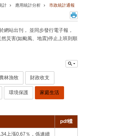
統計
應用統計分析
市政統計通報
於網站出刊， 並同步發行電子報，
天然災害(如颱風、地震)停止上班則順
農林漁牧
財政收支
環境保護
家庭生活
pdf檔
.34上漲0.67％，係連續