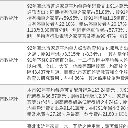
92年臺北市普通家庭平均每戶年消費支出91.4萬元
通訊支出；同期擁有汽車之家庭占51.86%，較91
號市政統計
擁有機車之家庭占59.95%，較91年增加1.15
自有停車位者占22.10%，租借停車位者占20.17
1.18及3.30個百分點，無固定停車位者占57.73%
點；另擁有行動電話之家庭普及率為90.47%，較9
92年臺北市家庭平均每人娛樂教育和文化服務支出3
之冠，較91年減少3,315元（-8.34%），其占當年
號市政統計
91年下降0.97個百分點。十二行政區中平均每人
以內湖、文山、大安、信義等四區較高，均高於全
區43,437元居冠。而臺北市家庭娛樂教育和文化
教育與研究費用，占44.36%，其次係用於旅遊費用，
本市92年平均每戶可支配所得為123.24萬元，與
配所得為36.57萬元，則較91年增加2.37﹪。
號市政統計
五等分位組，則高所得組為低所得組之4.74倍，較9
均每戶消費支出為91.41萬元，亦較91年減少3.
租及水費占27.26﹪為最高，飲食費占21.80﹪居
臺北市近年來電、水、瓦斯之使用量，隨著氣候的