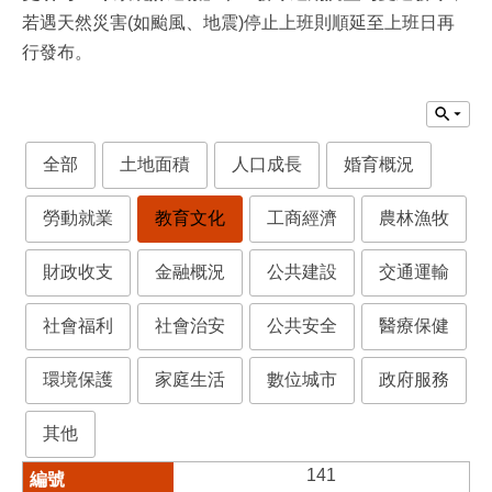
若遇天然災害(如颱風、地震)停止上班則順延至上班日再
行發布。
全部
土地面積
人口成長
婚育概況
勞動就業
教育文化
工商經濟
農林漁牧
財政收支
金融概況
公共建設
交通運輸
社會福利
社會治安
公共安全
醫療保健
環境保護
家庭生活
數位城市
政府服務
其他
141