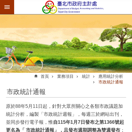
:::
跳到主要內容區塊
:::
首頁
業務項目
統計
應用統計分析
市政統計通報
市政統計通報
原於88年5月11日起，針對大眾所關心之各類市政議題加
統計分析，編製「市政統計週報」，每週三於網站出刊，
並同步發行電子報，惟
自115年1月7日發布之第1366號起
更名為「 市政統計通報」，且發布週期調整為雙週發布
；