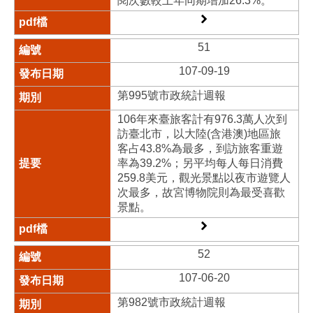
閱次數較上年同期增加26.3%。
51
107-09-19
第995號市政統計週報
106年來臺旅客計有976.3萬人次到
訪臺北市，以大陸(含港澳)地區旅
客占43.8%為最多，到訪旅客重遊
率為39.2%；另平均每人每日消費
259.8美元，觀光景點以夜市遊覽人
次最多，故宮博物院則為最受喜歡
景點。
52
107-06-20
第982號市政統計週報