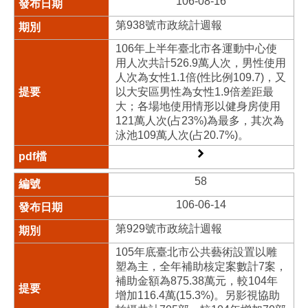
106-08-16
第938號市政統計週報
106年上半年臺北市各運動中心使
用人次共計526.9萬人次，男性使用
人次為女性1.1倍(性比例109.7)，又
以大安區男性為女性1.9倍差距最
大；各場地使用情形以健身房使用
121萬人次(占23%)為最多，其次為
泳池109萬人次(占20.7%)。
58
106-06-14
第929號市政統計週報
105年底臺北市公共藝術設置以雕
塑為主，全年補助核定案數計7案，
補助金額為875.38萬元，較104年
增加116.4萬(15.3%)。另影視協助