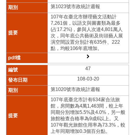
第1023號市政統計週報
107年在臺北市辦理藝文活動計
7,261個，以語文與圖書類為最多
(占17.2%)，參與人次達4,801萬人
次，同年底公共藝術及街頭藝人展
演空間設置分別計有635件、222
點，均較106年底增加。
47
108-03-20
第1020號市政統計週報
107年底臺北市計有634家合法旅
館，房間數為4萬1,463間，較上年
同期分別增加5.5%及4.0%，另一般
旅館檢查合格率為9成6以上。又
107年觀光旅館住用率為73.3%，較
上年同期增加0.3個百分點。