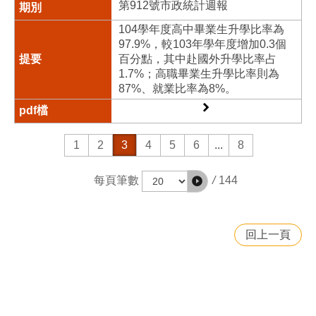
第912號市政統計週報
104學年度高中畢業生升學比率為
97.9%，較103年學年度增加0.3個
百分點，其中赴國外升學比率占
1.7%；高職畢業生升學比率則為
87%、就業比率為8%。
1
2
3
4
5
6
...
8
/
144
每頁筆數
回上一頁