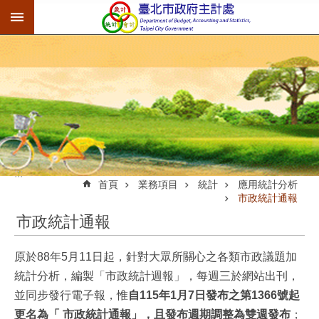
:::
跳到主要內容區塊
:::
首頁
業務項目
統計
應用統計分析
市政統計通報
市政統計通報
原於88年5月11日起，針對大眾所關心之各類市政議題加
統計分析，編製「市政統計週報」，每週三於網站出刊，
並同步發行電子報，惟
自115年1月7日發布之第1366號起
更名為「 市政統計通報」，且發布週期調整為雙週發布
；