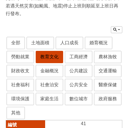
若遇天然災害(如颱風、地震)停止上班則順延至上班日再
行發布。
全部
土地面積
人口成長
婚育概況
勞動就業
教育文化
工商經濟
農林漁牧
財政收支
金融概況
公共建設
交通運輸
社會福利
社會治安
公共安全
醫療保健
環境保護
家庭生活
數位城市
政府服務
其他
41